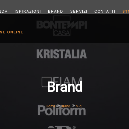
NDA
ISPIRAZIONI
BRAND
SERVIZI
CONTATTI
ST
NE ONLINE
Brand
Home
Brand
Midj