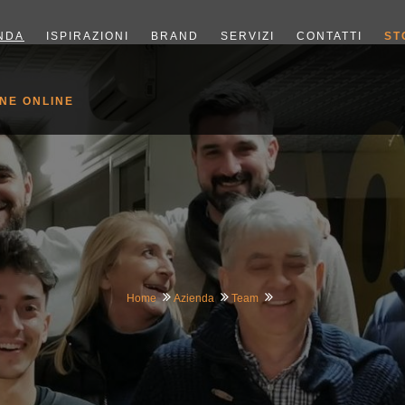
NDA
ISPIRAZIONI
BRAND
SERVIZI
CONTATTI
ST
NE ONLINE
Home
Azienda
Team