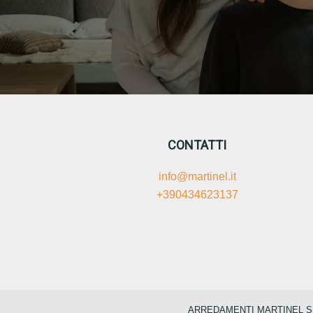
CONTATTI
info@martinel.it
+390434623137
ARREDAMENTI MARTINEL S.R.