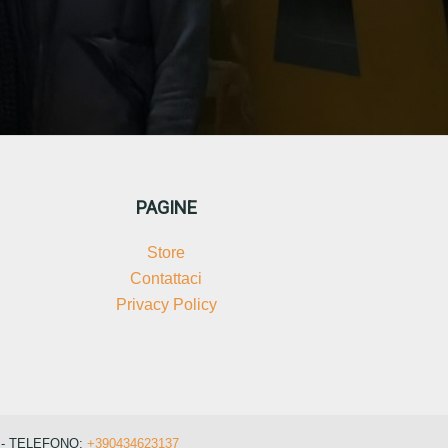
PAGINE
Store
Contattaci
Privacy Policy
A - TELEFONO:
+390434623137