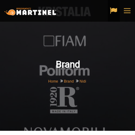
Tog
navi
Brand
Home
Brand
Nidi